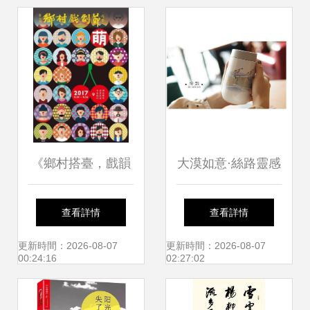
路
底！
《鄉村搭臺，戲韻
大漠如意·絲路靈感
綿長——鄉村戲劇
甘肅文創水杯系列
查看詳情
查看詳情
節觀感》
與文化經紀人服務
更新時間：2026-08-07
更新時間：2026-08-07
00:24:16
02:27:02
深度詮釋