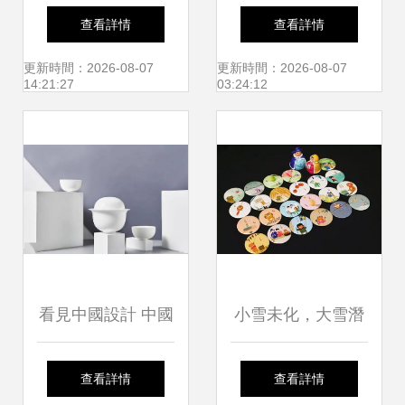
桂林奏響文藝創作
京禮品家居展引領
查看詳情
查看詳情
新樂章
旅游商品新格局的
更新時間：2026-08-07
更新時間：2026-08-07
14:21:27
03:24:12
文藝創作浪潮
看見中國設計 中國
小雪未化，大雪潛
文創精品線上虛擬
藏 從文創產業突
查看詳情
查看詳情