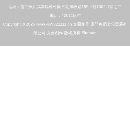
地址：廈門火炬高新區軟件園三期鳳岐路199-1號1002-1室之二
電話：4001150**
Copyright © 2026
www.vip9921111.cn
文藝創作
廈門象網文化發展有
限公司
文藝創作
版權所有
Sitemap