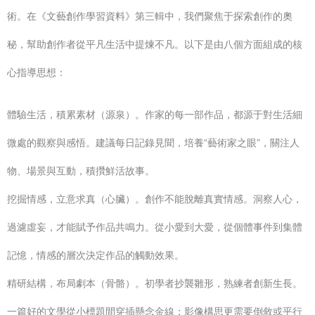
術。在《文藝創作學習資料》第三輯中，我們聚焦于探索創作的奧
秘，幫助創作者從平凡生活中提煉不凡。以下是由八個方面組成的核
心指導思想：
體驗生活，積累素材（源泉）。作家的每一部作品，都源于對生活細
微處的觀察與感悟。建議每日記錄見聞，培養“藝術家之眼”，關注人
物、場景與互動，積攢鮮活故事。
挖掘情感，立意求真（心臟）。創作不能脫離真實情感。洞察人心，
過濾虛妄，才能賦予作品共鳴力。從小愛到大愛，從個體事件到集體
記憶，情感的層次決定作品的觸動效果。
精研結構，布局劇本（骨骼）。初學者抄襲雛形，熟練者創新生長。
一篇好的文學從小標題間穿插懸念金線；影像構思更需要倒敘或平行