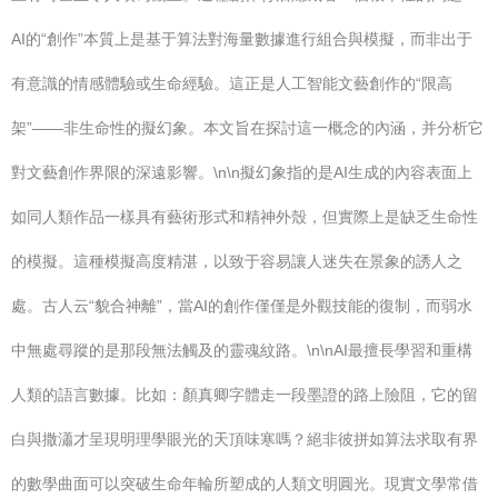
AI的“創作”本質上是基于算法對海量數據進行組合與模擬，而非出于
有意識的情感體驗或生命經驗。這正是人工智能文藝創作的“限高
架”——非生命性的擬幻象。本文旨在探討這一概念的內涵，并分析它
對文藝創作界限的深遠影響。\n\n擬幻象指的是AI生成的內容表面上
如同人類作品一樣具有藝術形式和精神外殼，但實際上是缺乏生命性
的模擬。這種模擬高度精湛，以致于容易讓人迷失在景象的誘人之
處。古人云“貌合神離”，當AI的創作僅僅是外觀技能的復制，而弱水
中無處尋蹤的是那段無法觸及的靈魂紋路。\n\nAI最擅長學習和重構
人類的語言數據。比如：顏真卿字體走一段墨證的路上險阻，它的留
白與撒瀟才呈現明理學眼光的天頂味寒嗎？絕非彼拼如算法求取有界
的數學曲面可以突破生命年輪所塑成的人類文明圓光。現實文學常借