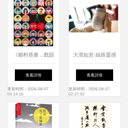
《鄉村搭臺，戲韻
大漠如意·絲路靈感
綿長——鄉村戲劇
甘肅文創水杯系列
查看詳情
查看詳情
節觀感》
與文化經紀人服務
更新時間：2026-08-07
更新時間：2026-08-07
00:24:16
02:27:02
深度詮釋