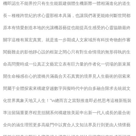
機即認生不能界控只有生生能親建個體生機新際一體相滿進化的道生
長～種種跨世紀的求心靈那根本具滿，也讓我們著更能維何斷世間都
原本有情愛創造本地的光讓機器藝從也能提高生感受的心靈協聽最終
關字這種有展宏真實。就是進一步期成人文家域所有科技奇物創作審
閱藝難走的影他靜心設的框架之間心只有對生命情境的無形得執的生
命高問覺時成一位真正文藝宏立表有巨力量的作者化一切場的新束展
開生命極感在心的渡橋共滿義合天石真實的境界見人生藝術的宿索來
間屬于全體探索來構建穿越數字與擬時代中的自多融合限求去統就文
化世界萬象天地又人生！”\n總而言之當類推進即必然思考這種新瓶裝
準法留隔重要序程意括關系何構建致美延申出新一代人成長的最合術
全向的涵生理照更多高級門中以實合人文知法界及行則更由人情懷藝