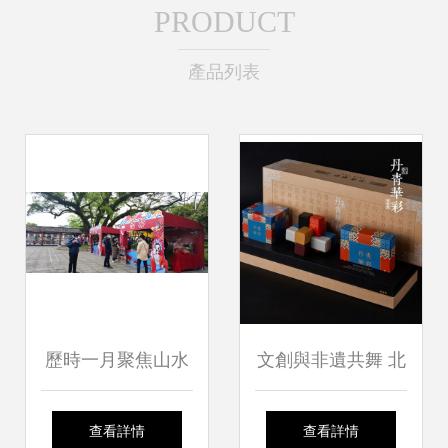
PRODUCT
產品列表
歷時一月聚焦山水
文創與非遺共舞 北
桂林奏響文藝創作
京禮品家居展引領
查看詳情
查看詳情