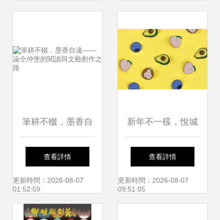
化中心官網，助力
商業密碼
文藝創作走向世界
筆耕不輟，墨香自
新年不一樣，悅城
遠——論仝仲堡的
邀你去機場春日雅
查看詳情
查看詳情
閱讀與文藝創作之
集，一起嗨玩到
更新時間：2026-08-07
更新時間：2026-08-07
01:52:59
09:51:05
路
底！